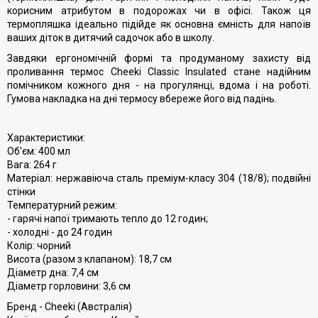
корисним атрибутом в подорожах чи в офісі. Також ця
термопляшка ідеально підійде як основна ємність для напоїв
ваших діток в дитячий садочок або в школу.
Завдяки ергономічній формі та продуманому захисту від
проливання термос Cheeki Classic Insulated стане надійним
помічником кожного дня - на прогулянці, вдома і на роботі.
Гумова накладка на дні термосу вбереже його від падінь.
Характеристики:
Об'єм: 400 мл
Вага: 264 г
Матеріал: нержавіюча сталь преміум-класу 304 (18/8); подвійні
стінки
Температурний режим:
- гарячі напої тримають тепло до 12 годин;
- холодні - до 24 годин
Колір: чорний
Висота (разом з клапаном): 18,7 см
Діаметр дна: 7,4 см
Діаметр горловини: 3,6 см
Бренд - Cheeki (Австралія)