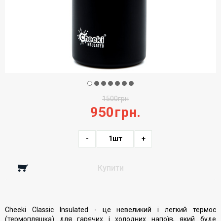
1500
грн
950
грн.
-
1
шт
+
Купити
Cheeki Classic Insulated - це невеликий і легкий термос
(термопляшка) для гарячих і холодних напоїв, який буде