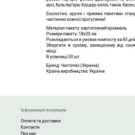
аусі, бультер’єри, бордер-коллі, такси, басенд
Екологічні, зручні і приємні пакетики ста
частиною кожної прогулянки!
Матеріал пакету: картопляний крохмаль
Розміри пакету: 18х20 см
Розкладаються в умовах компосту за 45 дні
Зберігати в сухому, захищеному від сон
місці
В упаковці 50 шт
Бренд: Чистопес (Україна)
Країна виробництва: Україна
Інформація покупцям
Оплата та доставка
Контакти
Про нас