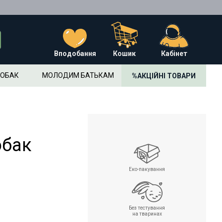
Вподобання
Кошик
Кабінет
СОБАК
МОЛОДИМ БАТЬКАМ
%
АКЦІЙНІ ТОВАРИ
обак
Еко-пакування
Без тестування
на тваринах