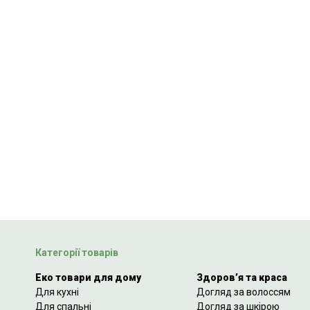
Категорії товарів
Еко товари для дому
Здоров’я та краса
Для кухні
Догляд за волоссям
Для спальні
Догляд за шкірою