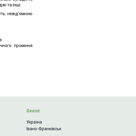
жі та інші.
нуть невід’ємною
в
ячного проміння
Geoist
Україна
Івано-Франківськ