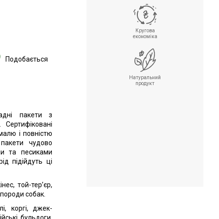
Кругова
економіка
Подобається
Натуральний
продукт
ладні пакети з
 Сертифіковані
малю і повністю
 пакети чудово
ми та песиками
ід підійдуть ці
нес, той-тер’єр,
 породи собак.
лі, коргі, джек-
ійські бульдоги,