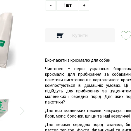
-
1
шт
+
Купити
Еко-пакети з крохмалю для собак
Чистопес – перші українські біорозк
крохмалю для прибирання за собаками.
пакетики виготовлені з картопляного крох
компостуються в домашніх умовах. Ці
підійдуть для прибирання за цуценята
маленьких і середніх порід. Для яких пор
пакетики?
Для всіх маленьких песиків: чихуахуа, пекі
йорк, мопс, болонки, шпіци та інші невеличкі
Для песиків середніх порід: спаніелі, біг
рассел тер’єри, фокси, французькі та англ