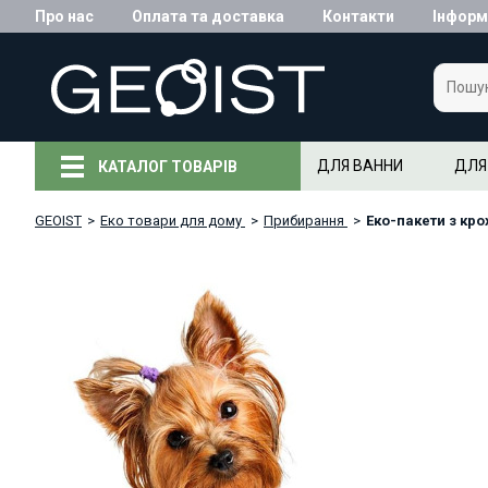
Про нас
Оплата та доставка
Контакти
Інформ
ДЛЯ ВАННИ
ДЛЯ
КАТАЛОГ ТОВАРІВ
GEOIST
>
Еко товари для дому
>
Прибирання
>
Еко-пакети з кр