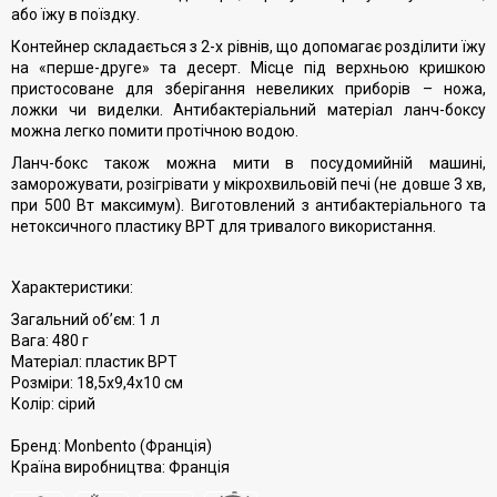
або їжу в поїздку.
Контейнер складається з 2-х рівнів, що допомагає розділити їжу
на «перше-друге» та десерт. Місце під верхньою кришкою
пристосоване для зберігання невеликих приборів – ножа,
ложки чи виделки. Антибактеріальний матеріал ланч-боксу
можна легко помити протічною водою.
Ланч-бокс також можна мити в посудомийній машині,
заморожувати, розігрівати у мікрохвильовій печі (не довше 3 хв,
при 500 Вт максимум). Виготовлений з антибактеріального та
нетоксичного пластику BPT для тривалого використання.
Характеристики:
Загальний об’єм: 1 л
Вага: 480 г
Матеріал: пластик BPT
Розміри: 18,5х9,4х10 см
Колір: сірий
Бренд: Monbento (Франція)
Країна виробництва: Франція