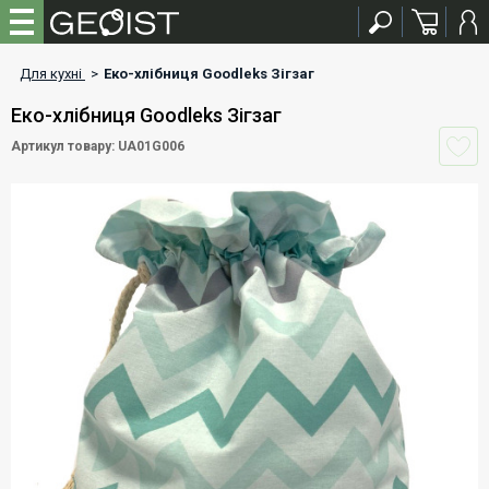
Для кухні
>
Еко-хлібниця Goodleks Зігзаг
Еко-хлібниця Goodleks Зігзаг
Артикул товару: UA01G006