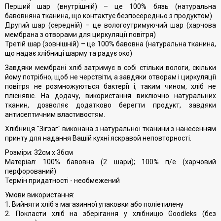
Перший шар (внутрішній) – це 100% бязь (натуральна
бавовняна тканина, що контактує безпосередньо з продуктом)
Другий шар (середній) – це вологоутримуючий шар (харчова
мембрана з отворами для циркуляції повітря)
Третій шар (зовнішній) – це 100% бавовна (натуральна тканина,
що надає хлібниці шарму та радує око)
Завдяки мембрані хліб затримує в собі стільки вологи, скільки
йому потрібно, щоб не черствіти, а завдяки отворам і циркуляції
повітря не розмножуються бактерії і, таким чином, хліб не
пліснявіє. На додачу, використання виключно натуральних
тканин, дозволяє додатково берегти продукт, завдяки
антисептичним властивостям.
Хлібниця "Зігзаг" виконана з натуральної тканини з нанесенням
принту для надання Вашій кухні яскравой неповторності.
Розміри: 32см х 36см
Матеріал: 100% бавовна (2 шари); 100% п/е (харчовий
перфорований)
Термін придатності - необмежений
Умови використання:
1. Вийняти хліб з магазинної упаковки або поліетилену
2. Покласти хліб на зберігання у хлібницю Goodleks (без